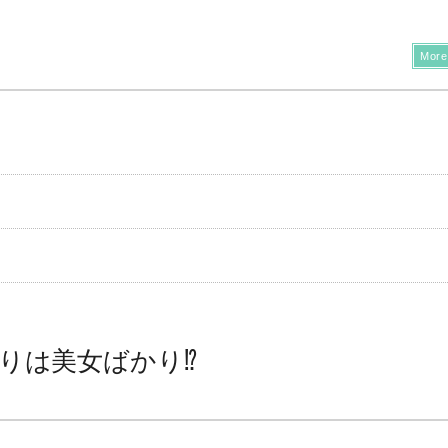
More
りは美女ばかり⁉︎