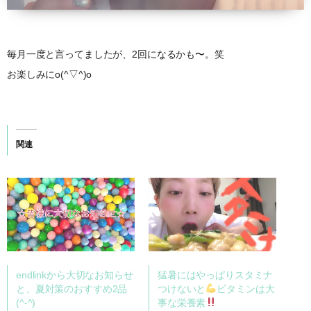
毎月一度と言ってましたが、2回になるかも〜。笑
お楽しみにo(^▽^)o
関連
endlinkから大切なお知らせ
猛暑にはやっぱりスタミナ
と、夏対策のおすすめ2品
つけないと
ビタミンは大
(^-^)
事な栄養素