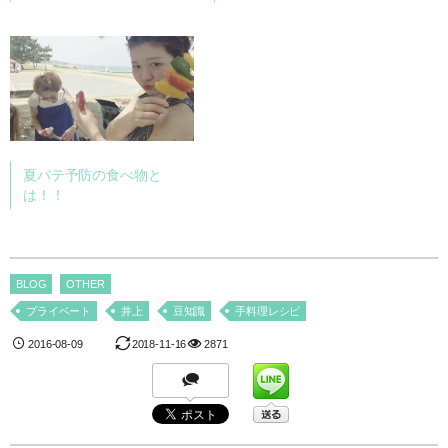
夏バテ予防の食べ物と
は！！
BLOG
OTHER
プライベート
井上
豆知識
手料理レシピ
2016-08-09
2018-11-16
2871