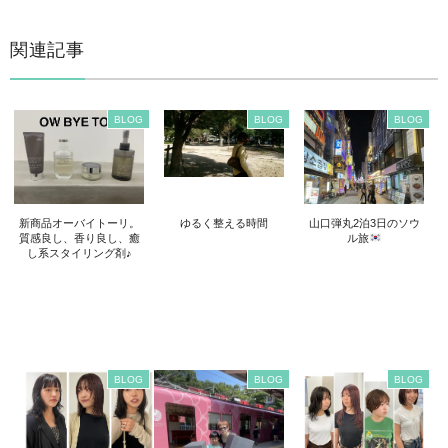
関連記事
BLOG
BLOG
BLOG
新商品オーバイトーリ。
ゆるく整える時間
山口弾丸2泊3日のソウ
質感良し、香り良し、癒
ル旅
し系スタイリング剤♪
BLOG
BLOG
BLOG