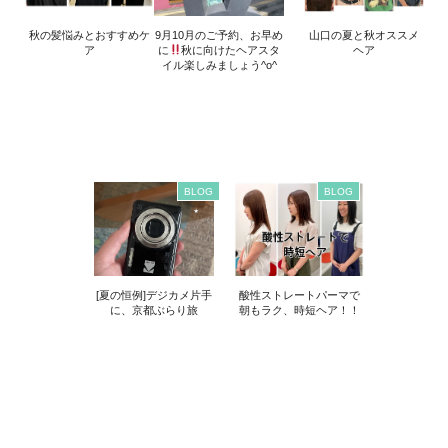
秋の髪悩みとおすすめケ
9月10月のご予約、お早め
山口の夏と秋オススメ
ア
に
秋に向けたヘアスタ
ヘア
イル楽しみましょう^o^
BLOG
BLOG
[夏の恒例]デジカメ片手
酸性ストレートパーマで
に、京都ぶらり旅
朝もラク、時短ヘア！！