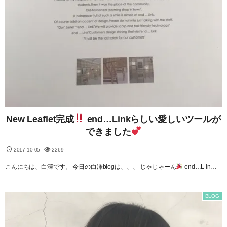
New Leaflet完成
end…Linkらしい愛しいツールが
できました
2017-10-05
2269
こんにちは、白澤です。 今日の白澤blogは、、、 じゃじゃーん
end…L in…
BLOG