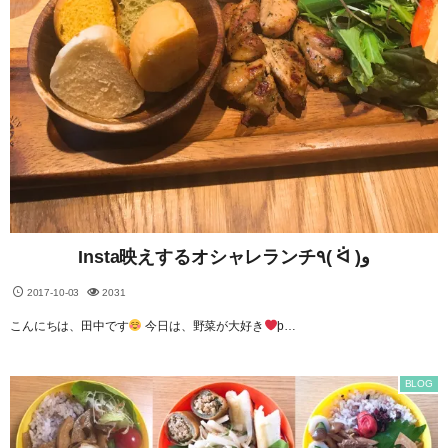
Insta映えするオシャレランチ٩( ᐛ )و
2017-10-03
2031
こんにちは、田中です
今日は、野菜が大好き
þ…
BLOG