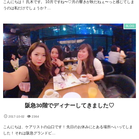
こんにちは！ 氏木です。 10月ですね〜♡月の響きが秋だねぇ〜っと感じてしま
うのは私だけでしょうか？…
BLOG
阪急30階でディナーしてきました♡
2017-10-02
2364
こんにちは、ケアリストの山口です！ 先日のお休みにとある場所へいってしま
した！ それは阪急グランドビ…