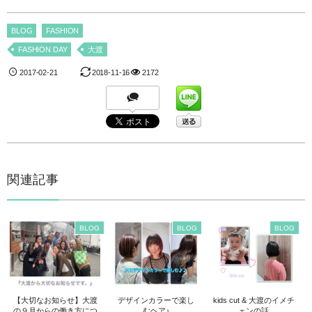
BLOG
FASHION
FASHION DAY
大渡
2017-02-21
2018-11-16
2172
関連記事
BLOG
BLOG
BLOG
【大切なお知らせ】大渡
デザインカラーで楽し
kids cut & 大渡のイメチ
の９月からの働き方につ
むヘア♪
ェンの話