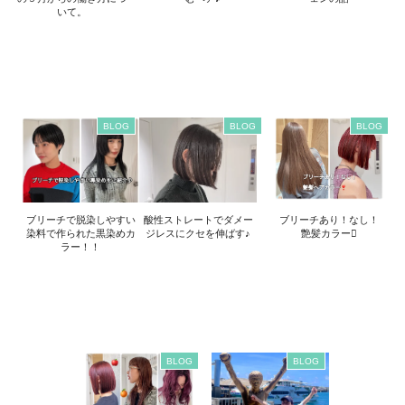
いて。
BLOG
BLOG
BLOG
ブリーチで脱染しやすい
酸性ストレートでダメー
ブリーチあり！なし！
染料で作られた黒染めカ
ジレスにクセを伸ばす♪
艶髪カラー
ラー！！
BLOG
BLOG