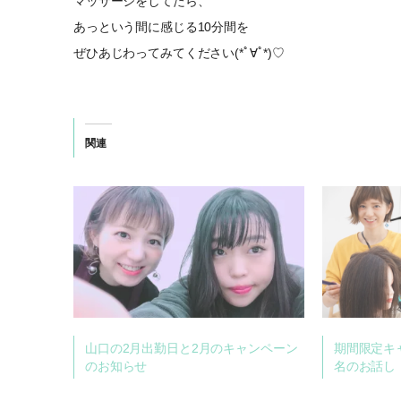
マッサージをしてたら、
あっという間に感じる10分間を
ぜひあじわってみてください(*ﾟ∀ﾟ*)♡
関連
山口の2月出勤日と2月のキャンペーン
期間限定キ
のお知らせ
名のお話し