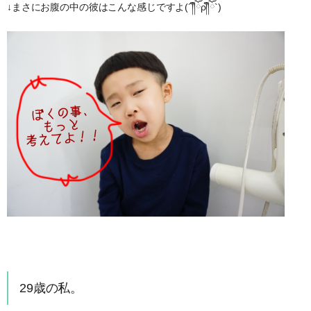
↓まさにお腹の中の彼はこんな感じですよ(´༎ຶོρ༎ຶོ`)
29歳の私。