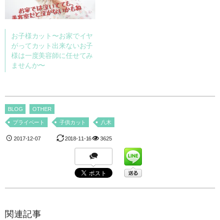
お子様カット〜お家でイヤ
がってカット出来ないお子
様は一度美容師に任せてみ
ませんか〜
BLOG
OTHER
プライベート
子供カット
八木
2017-12-07
2018-11-16
3625
関連記事