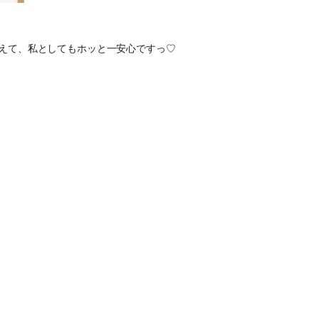
貰えて、私としてもホッと一安心ですっ♡