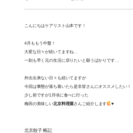
こんにちはケアリスト山本です！
4月ももう中盤！
大変な日々が続いてますね…
一刻も早く元の生活に戻りたいと願うばかりです…
外出出来ない日々も続いてますが
今回は事態が落ち着いたら是非皆さんにオススメしたい！
少し前ですが1月頃に食べに行った
梅田の美味しい
北京料理屋
さんご紹介します
♥
北京餃子 帳記