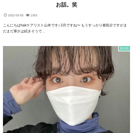
お話。笑
2022-03-03
1363
こんにちはhakケアリスト山本です♪ 3月ですね〜 もうすっかり春気分ですがま
だまだ寒さは続きそうで…
BLOG