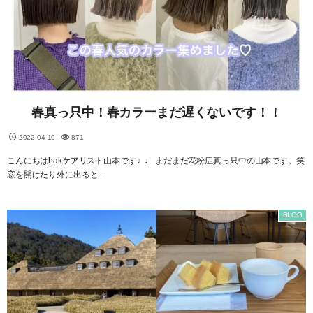
春真っ只中！春カラーまだ遅くないです！！
2022-04-19
871
こんにちはhakケアリスト山本です♩♩ まだまだ花粉症真っ只中の山本です。笑
窓を開けたり外に出ると…
BLOG