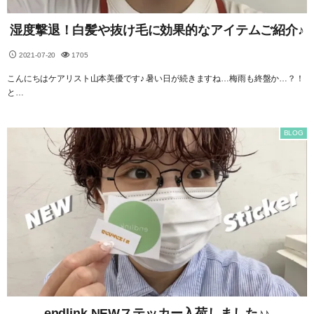
湿度撃退！白髪や抜け毛に効果的なアイテムご紹介♪
2021-07-20
1705
こんにちはケアリスト山本美優です♪ 暑い日が続きますね…梅雨も終盤か…？！
と…
BLOG
endlink NEWステッカー入荷しました♪♪