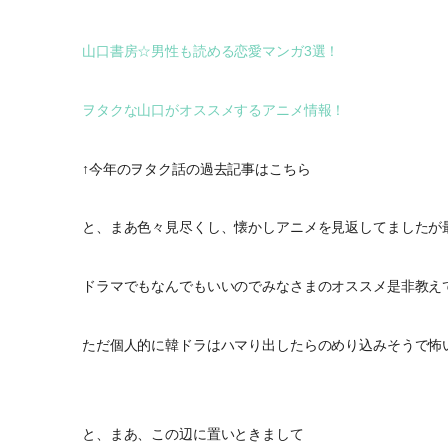
山口書房☆男性も読める恋愛マンガ3選！
ヲタクな山口がオススメするアニメ情報！
↑今年のヲタク話の過去記事はこちら
と、まあ色々見尽くし、懐かしアニメを見返してましたが
ドラマでもなんでもいいのでみなさまのオススメ是非教え
ただ個人的に韓ドラはハマり出したらのめり込みそうで怖
と、まあ、この辺に置いときまして