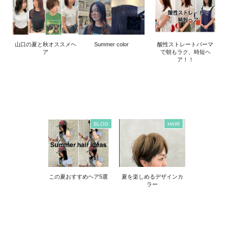
山口の夏と秋オススメヘ
Summer color
酸性ストレートパーマ
ア
で朝もラク、時短ヘ
ア！！
BLOG
HAIR
この夏おすすめヘア5選
夏を楽しめるデザインカ
ラー