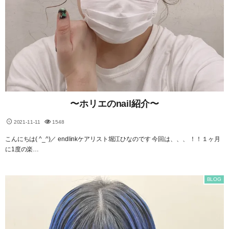
〜ホリエのnail紹介〜
2021-11-11
1548
こんにちは( ^_^)／ endlinkケアリスト堀江ひなのです 今回は、、、 ！！１ヶ月
に1度の楽…
BLOG