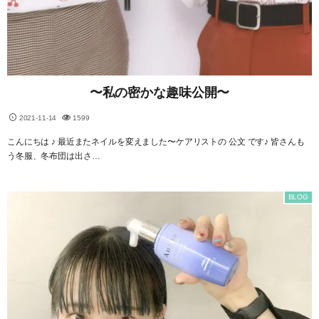
〜私の密かな趣味公開〜
2021-11-14
1599
こんにちは ♪ 最近またネイルを変えました〜ケアリストの 公文 です♪ 皆さんも
う冬服、冬布団は出さ…
BLOG