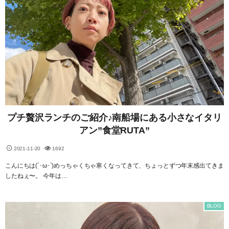
プチ贅沢ランチのご紹介♪南船場にある小さなイタリ
アン”食堂RUTA”
2021-11-20
1692
こんにちは(´･ω･`)めっちゃくちゃ寒くなってきて、ちょっとずつ年末感出てきま
したねぇ〜。 今年は…
BLOG