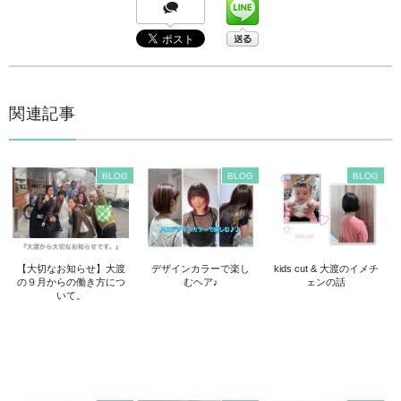
関連記事
BLOG
BLOG
BLOG
【大切なお知らせ】大渡
デザインカラーで楽し
kids cut & 大渡のイメチ
の９月からの働き方につ
むヘア♪
ェンの話
いて。