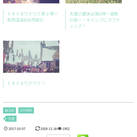
ドキドキワクワク第２弾♡
大渡の夏休み第2弾！徳島
有馬温泉&台湾旅行
の旅！！キャンプにラフテ
ィング！
ドキドキワクワク♡
BLOG
OTHER
大渡
2017-10-07
2018-11-16
1952