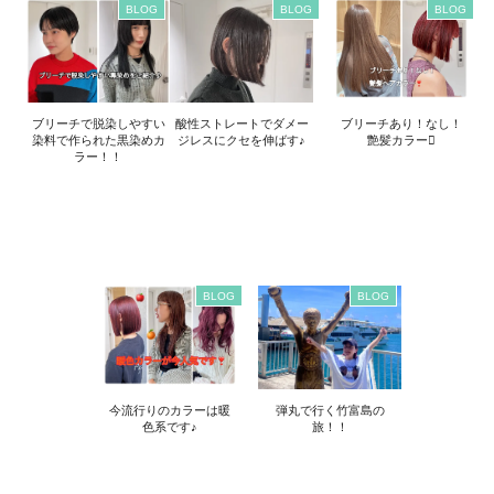
BLOG
BLOG
BLOG
ブリーチで脱染しやすい
酸性ストレートでダメー
ブリーチあり！なし！
染料で作られた黒染めカ
ジレスにクセを伸ばす♪
艶髪カラー
ラー！！
BLOG
BLOG
今流行りのカラーは暖
弾丸で行く竹富島の
色系です♪
旅！！