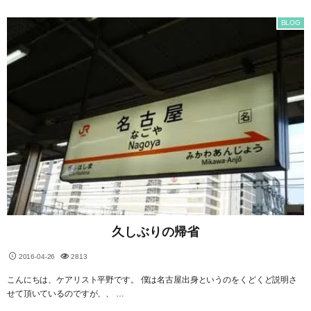
BLOG
久しぶりの帰省
2016-04-26
2813
こんにちは、ケアリスト平野です。 僕は名古屋出身というのをくどくど説明さ
せて頂いているのですが、、 …