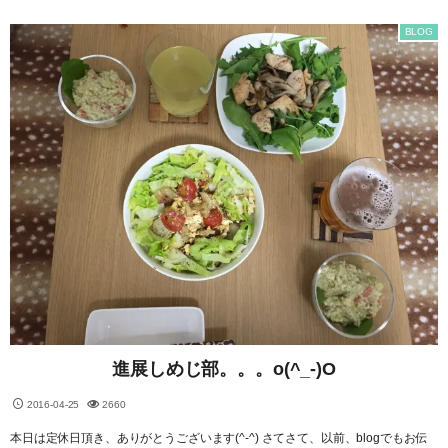
BLOG
進展しめじ部。。。o(^_-)O
2016-04-25
2660
本日は定休日頂き、ありがとうございます(^-^) さてさて、以前、blogでもお伝