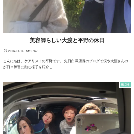
美容師らしい大渡と平野の休日
2016-04-14
2767
こんにちは、ケアリストの平野です。 先日白澤店長のブログで僕や大渡さんの
が日々練習に励む様子を紹介し…
BLOG