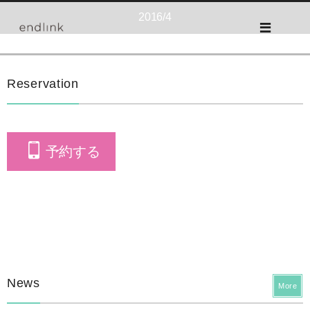
2016/4
Reservation
予約する
News
More