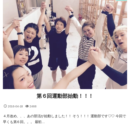
第６回運動部始動！！！
2016-04-18
2468
４月改め、、、あの部活が始動しました！！ そう！！！ 運動部です♡♡ 今回で
早くも第６回。。。 最初…