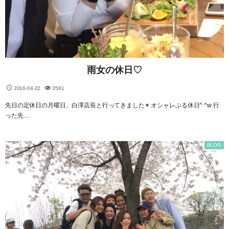
雨女の休日♡
2016-04-22
3581
先日の定休日の月曜日、白澤店長と行ってきました✴︎ オシャレぶる休日^ ^w 行
った先…
BLOG