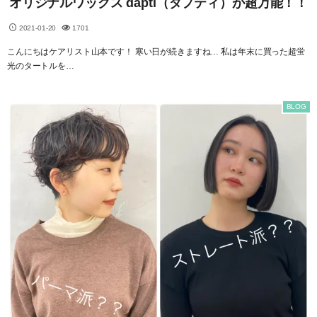
オリジナルワックス dapti（ダプティ）が超万能！！
2021-01-20
1701
こんにちはケアリスト山本です！ 寒い日が続きますね… 私は年末に買った超蛍
光のタートルを…
BLOG