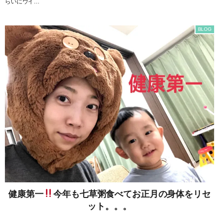
らいにウイ…
BLOG
健康第一
今年も七草粥食べてお正月の身体をリセ
ット。。。